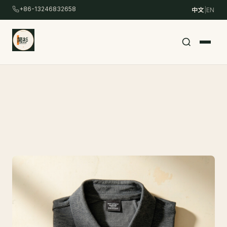
跳
+86-13246832658
中文
|
EN
转
到
主
要
内
容
/
206
Skip
to
content