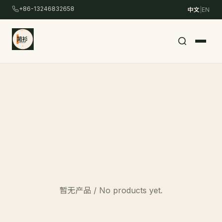
跳
+86-13246832658
中文
|
EN
转
到
主
要
内
容
/
Polo 衫
Skip
to
content
暂无产品 / No products yet.