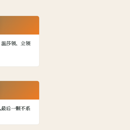
衬
、温莎领、立领
衬
么最后一颗不系