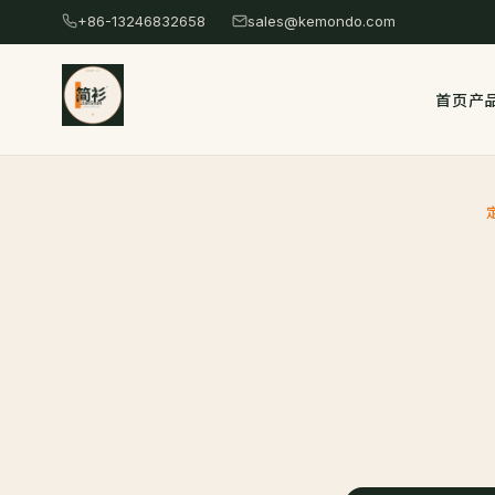
跳
+86-13246832658
sales@kemondo.com
转
到
首页
产
主
要
内
容
首页 Home
/
定制衬衫
/
/
Skip
to
content