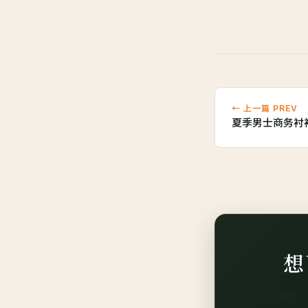
← 上一篇 PREV
夏季男士商务衬
想
科蒙多制衣厂 