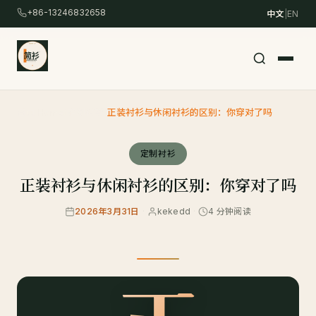
跳
+86-13246832658
中文
|
EN
转
到
主
要
内
首页 Home
/
定制衬衫
/
正装衬衫与休闲衬衫的区别：你穿对了吗
容
/
定制衬衫
Skip
to
正装衬衫与休闲衬衫的区别：你穿对了吗
content
2026年3月31日
·
kekedd
·
4 分钟阅读