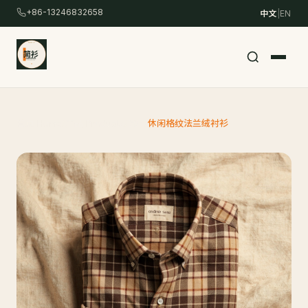
跳
+86-13246832658
中文
|
EN
转
到
主
要
内
容
首页 Home
/
产品 Products
/
204
/
休闲格纹法兰绒衬衫
/
Skip
to
content