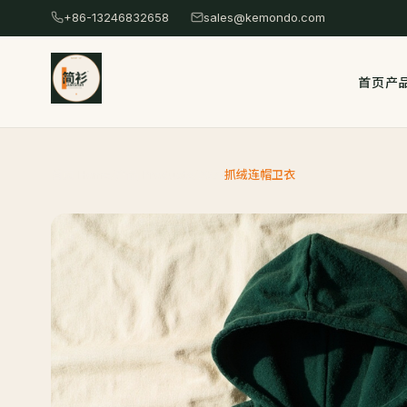
跳
+86-13246832658
sales@kemondo.com
转
到
首页
产
主
要
内
容
首页 Home
/
产品 Products
/
207
/
抓绒连帽卫衣
/
Skip
to
content