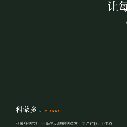
让
科蒙多
KEMONDO
科蒙多制衣厂 — 简衫品牌的制造方。专注衬衫、T恤原