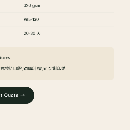
320 gsm
¥85-130
20-30 天
ures
金属拉链口袋\n加厚连帽\n可定制印绣
 Quote →