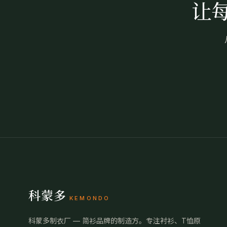
让
科蒙多
KEMONDO
科蒙多制衣厂 — 简衫品牌的制造方。专注衬衫、T恤原