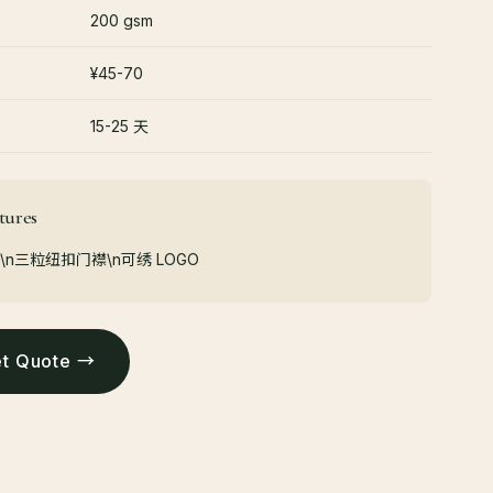
200 gsm
¥45-70
15-25 天
ures
领\n三粒纽扣门襟\n可绣 LOGO
 Quote →