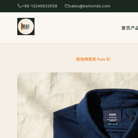
跳
+86-13246832658
sales@kemondo.com
转
到
首页
产
主
要
内
容
首页 Home
/
产品 Products
/
206
/
珠地棉商务 Polo 衫
/
Skip
to
content