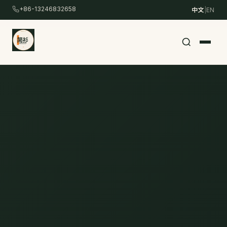
跳
+86-13246832658
中文
|
EN
转
到
主
要
内
容
/
Skip
to
content